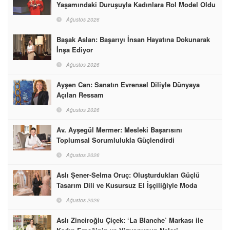
Yaşamındaki Duruşuyla Kadınlara Rol Model Oldu
Ağustos 2026
Başak Aslan: Başarıyı İnsan Hayatına Dokunarak
İnşa Ediyor
Ağustos 2026
Ayşen Can: Sanatın Evrensel Diliyle Dünyaya
Açılan Ressam
Ağustos 2026
Av. Ayşegül Mermer: Mesleki Başarısını
Toplumsal Sorumlulukla Güçlendirdi
Ağustos 2026
Aslı Şener-Selma Oruç: Oluşturdukları Güçlü
Tasarım Dili ve Kusursuz El İşçiliğiyle Moda
Dünyasına İmzalarını Attılar
Ağustos 2026
Aslı Zinciroğlu Çiçek: ‘La Blanche’ Markası ile