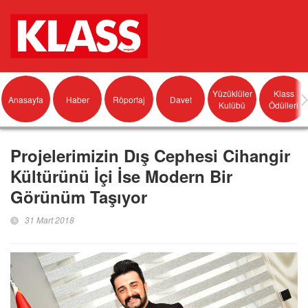
Yüzüklüler
Klass
Anasayfa
Haber
Röportaj
Davet
Kulübü
Ödülleri
Projelerimizin Dış Cephesi Cihangir
Kültürünü İçi İse Modern Bir
Görünüm Taşıyor
31 Mart 2018