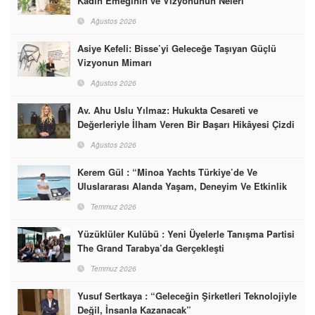
Kadın Emeğinin ve Vizyonunun Neleri
Başarabileceğinin En Güzel Örneğini Sunuyor
Ağustos 2026
Asiye Kefeli: Bisse’yi Geleceğe Taşıyan Güçlü
Vizyonun Mimarı
Ağustos 2026
Av. Ahu Uslu Yılmaz: Hukukta Cesareti ve
Değerleriyle İlham Veren Bir Başarı Hikâyesi Çizdi
Ağustos 2026
Kerem Gül : “Minoa Yachts Türkiye’de Ve
Uluslararası Alanda Yaşam, Deneyim Ve Etkinlik
Markası Olacak”
Temmuz 2026
Yüzüklüler Kulübü : Yeni Üyelerle Tanışma Partisi
The Grand Tarabya’da Gerçekleşti
Temmuz 2026
Yusuf Sertkaya : “Geleceğin Şirketleri Teknolojiyle
Değil, İnsanla Kazanacak”