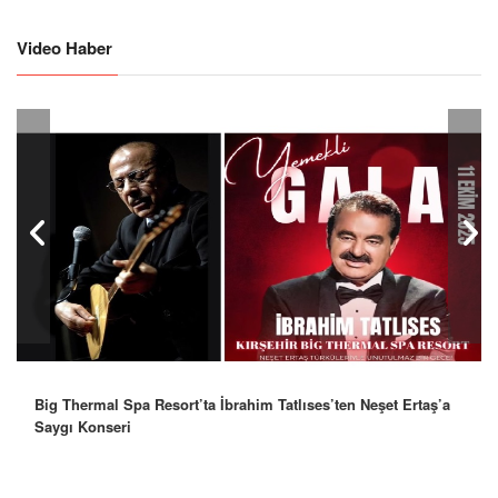
Video Haber
Big Thermal Spa Resort’ta İbrahim Tatlıses’ten Neşet Ertaş’a
Robbie Williams’tan İstanbul’a Mesaj: “Unutulmaz Bir Gece
Saygı Konseri
Olacak”