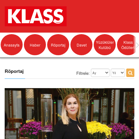
Yüzüklüler
Klass
Anasayfa
Haber
Röportaj
Davet
Kulübü
Ödülleri
Röportaj
Filtrele: