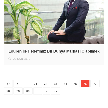
Louren İle Hedefimiz Bir Dünya Markası Olabilmek
30 Mart 2019
<<
<
…
71
72
73
74
75
76
77
78
79
80
…
>
>>