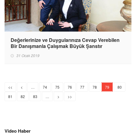
Değerlerinize ve Duygularınıza Cevap Verebilen
Bir Danışmanla Çalışmak Büyük Şanstır
31 Ocak 2019
<<
<
…
74
75
76
77
78
79
80
81
82
83
…
>
>>
Video Haber