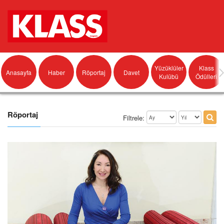
Yüzüklüler
Klass
Anasayfa
Haber
Röportaj
Davet
Kulübü
Ödülleri
Röportaj
Filtrele: