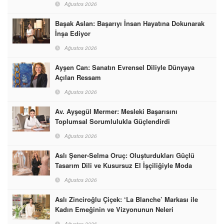
Ağustos 2026
Başak Aslan: Başarıyı İnsan Hayatına Dokunarak
İnşa Ediyor
Ağustos 2026
Ayşen Can: Sanatın Evrensel Diliyle Dünyaya
Açılan Ressam
Ağustos 2026
Av. Ayşegül Mermer: Mesleki Başarısını
Toplumsal Sorumlulukla Güçlendirdi
Ağustos 2026
Aslı Şener-Selma Oruç: Oluşturdukları Güçlü
Tasarım Dili ve Kusursuz El İşçiliğiyle Moda
Dünyasına İmzalarını Attılar
Ağustos 2026
Aslı Zinciroğlu Çiçek: ‘La Blanche’ Markası ile
Kadın Emeğinin ve Vizyonunun Neleri
Başarabileceğinin En Güzel Örneğini Sunuyor