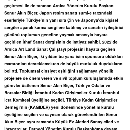
geçirmesi ile de tanınan Arnica Yönetim Kurulu Başkanı
Senur Akın Biçer, Japon resim sanatı sumi-e tarzındaki
eserleriyle Türkiye’nin yanı sıra Çin ve Japonya’da kişisel
sergiler açarak karma sergilere katılmış ve sanatın iyileştirici
gücünü toplumun geneline yaymak amacıyla hayata
geçirilen İthaf Sanat dergisinin de imtiyaz sahibi. 2022’de
Arnica Art Land Sanat Çalıştayı projesini hayata geçiren
Senur Akın Biçer, iki yıldan bu yana isim sponsoru oldukları
maratonları desteklemekten de büyük mutluluk duyduklarını
belirtti. Toplumsal cinsiyet eşitliğini sağlamaya yönelik
projelere de önem veren ve sivil toplum kuruluşlarında etkin
görevler üstlenen Senur Akın Biçer, Türkiye Odalar ve
Borsalar Birliği İstanbul Kadın Girişimciler Kurulu İstanbul
İcra Komitesi üyeliğine seçildi. Türkiye Kadın Girişimciler
Derneği’nin (KAGİDER) yeni döneminde yönetim kurulu
üyeliğine seçilen ve sayman olarak görevlendirilen Senur
Akın Biçer, aynı zamanda Küçük Ev Aletleri Sanayicileri ve
İhracatçıları Derneği Yönetim Kurulu Başkanlığına devam