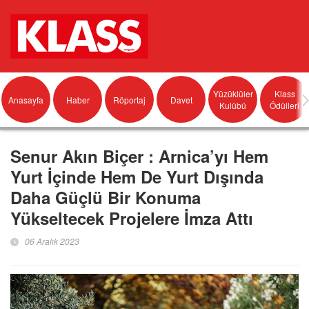
Yüzüklüler
Klass
Anasayfa
Haber
Röportaj
Davet
Kulübü
Ödülleri
Senur Akın Biçer : Arnica’yı Hem
Yurt İçinde Hem De Yurt Dışında
Daha Güçlü Bir Konuma
Yükseltecek Projelere İmza Attı
06 Aralık 2023