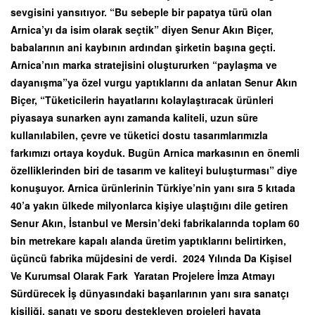
sevgisini yansıtıyor. “Bu sebeple bir papatya türü olan
Arnica’yı da isim olarak seçtik” diyen Senur Akın Biçer,
babalarının ani kaybının ardından şirketin başına geçti.
Arnica’nın marka stratejisini oluştururken “paylaşma ve
dayanışma”ya özel vurgu yaptıklarını da anlatan Senur Akın
Biçer, “Tüketicilerin hayatlarını kolaylaştıracak ürünleri
piyasaya sunarken aynı zamanda kaliteli, uzun süre
kullanılabilen, çevre ve tüketici dostu tasarımlarımızla
farkımızı ortaya koyduk. Bugün Arnica markasının en önemli
özelliklerinden biri de tasarım ve kaliteyi buluşturması” diye
konuşuyor. Arnica ürünlerinin Türkiye’nin yanı sıra 5 kıtada
40’a yakın ülkede milyonlarca kişiye ulaştığını dile getiren
Senur Akın, İstanbul ve Mersin’deki fabrikalarında toplam 60
bin metrekare kapalı alanda üretim yaptıklarını belirtirken,
üçüncü fabrika müjdesini de verdi. 2024 Yılında Da Kişisel
Ve Kurumsal Olarak Fark Yaratan Projelere İmza Atmayı
Sürdürecek İş dünyasındaki başarılarının yanı sıra sanatçı
kişiliği, sanatı ve sporu destekleyen projeleri hayata