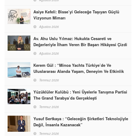
Ağustos 2026
Asiye Kefeli: Bisse’yi Geleceğe Taşıyan Güçlü
Vizyonun Mimarı
Ağustos 2026
Av. Ahu Uslu Yılmaz: Hukukta Cesareti ve
Değerleriyle İlham Veren Bir Başarı Hikâyesi Çizdi
Ağustos 2026
Kerem Gül : “Minoa Yachts Türkiye’de Ve
Uluslararası Alanda Yaşam, Deneyim Ve Etkinlik
Markası Olacak”
Temmuz 2026
Yüzüklüler Kulübü : Yeni Üyelerle Tanışma Partisi
The Grand Tarabya’da Gerçekleşti
Temmuz 2026
Yusuf Sertkaya : “Geleceğin Şirketleri Teknolojiyle
Değil, İnsanla Kazanacak”
Temmuz 2026