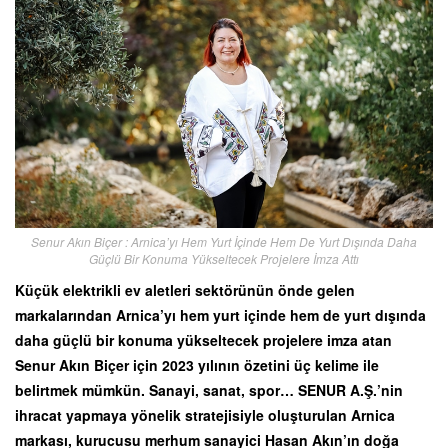
Senur Akın Biçer : Arnica’yı Hem Yurt İçinde Hem De Yurt Dışında Daha
Güçlü Bir Konuma Yükseltecek Projelere İmza Attı
Küçük elektrikli ev aletleri sektörünün önde gelen
markalarından Arnica’yı hem yurt içinde hem de yurt dışında
daha güçlü bir konuma yükseltecek projelere imza atan
Senur Akın Biçer için 2023 yılının özetini üç kelime ile
belirtmek mümkün. Sanayi, sanat, spor… SENUR A.Ş.’nin
ihracat yapmaya yönelik stratejisiyle oluşturulan Arnica
markası, kurucusu merhum sanayici Hasan Akın’ın doğa