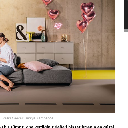
u Mutlu Edecek Hediye Kärcher’de
 bir sürpriz, ona verdiğiniz değeri hissettirmenin en güzel