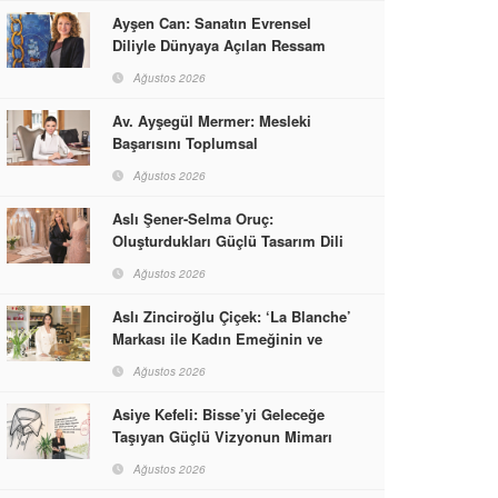
Ayşen Can: Sanatın Evrensel
Diliyle Dünyaya Açılan Ressam
Ağustos 2026
Av. Ayşegül Mermer: Mesleki
Başarısını Toplumsal
Sorumlulukla Güçlendirdi
Ağustos 2026
Aslı Şener-Selma Oruç:
Oluşturdukları Güçlü Tasarım Dili
ve Kusursuz El İşçiliğiyle Moda
Ağustos 2026
Dünyasına İmzalarını Attılar
Aslı Zinciroğlu Çiçek: ‘La Blanche’
Markası ile Kadın Emeğinin ve
Vizyonunun Neleri
Ağustos 2026
Başarabileceğinin En Güzel
Örneğini Sunuyor
Asiye Kefeli: Bisse’yi Geleceğe
Taşıyan Güçlü Vizyonun Mimarı
Ağustos 2026