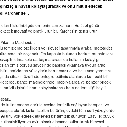
aşınız için hayatı kolaylaştıracak ve onu mutlu edecek
sı Kärcher’de...
ye olan hislerinizi göstermenin tam zamanı. Bu özel günün
ekecek inovatif ve pratik ürünler, Kärcher’in geniş ürün
lı Yıkama Makinesi…
 temizleme özellikleri ve işlevsel tasarımıyla araba, motosiklet
in mükemmel bir seçenek. Ön kapakta bulunan hortum muhafazası,
kopik tutma kolu da taşıma sırasında kullanım kolaylığı
eterjan emiş borusu sayesinde basınçlı yıkamaya uygun araç
irebilir, temizlenen yüzeylerin korunmasına ve bakımına yardımcı
dığında cihazın üzerinde entegre edilmiş alanlarda kompakt bir
sikletlerde, bahçe makinelerinde, mobilyalarda ve benzer birçok
temizlik işlerini hem kolaylaştıracak hem de temizliği keyifli
Paspas…
dde kullanmadan derinlemesine temizlik sağlayan kompakt ve
lı paspas olarak kullanılabilen bu ürün, evdeki tüm sert yüzeylerde
99’unu yok ederek etkileyici bir temizlik sunuyor. EasyFix büyük
kullanılabiliyor ve evin birçok alanında kullanılarak bireysel