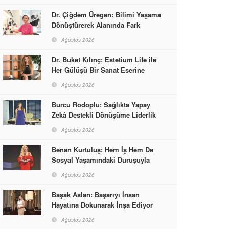
Dr. Çiğdem Üregen: Bilimi Yaşama
Dönüştürerek Alanında Fark
Yaratıyor
Ağustos 2026
Dr. Buket Kılınç: Estetium Life ile
Her Gülüşü Bir Sanat Eserine
Dönüştürüyor
Ağustos 2026
Burcu Rodoplu: Sağlıkta Yapay
Zekâ Destekli Dönüşüme Liderlik
Ediyor
Ağustos 2026
Benan Kurtuluş: Hem İş Hem De
Sosyal Yaşamındaki Duruşuyla
Kadınlara Rol Model Oldu
Ağustos 2026
Başak Aslan: Başarıyı İnsan
Hayatına Dokunarak İnşa Ediyor
Ağustos 2026