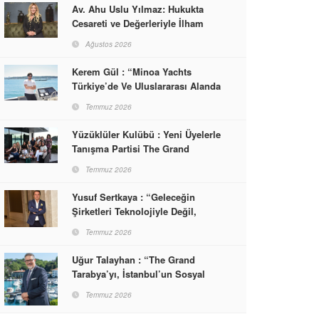
Av. Ahu Uslu Yılmaz: Hukukta
Cesareti ve Değerleriyle İlham
Veren Bir Başarı Hikâyesi Çizdi
Ağustos 2026
Kerem Gül : “Minoa Yachts
Türkiye’de Ve Uluslararası Alanda
Yaşam, Deneyim Ve Etkinlik
Temmuz 2026
Markası Olacak”
Yüzüklüler Kulübü : Yeni Üyelerle
Tanışma Partisi The Grand
Tarabya’da Gerçekleşti
Temmuz 2026
Yusuf Sertkaya : “Geleceğin
Şirketleri Teknolojiyle Değil,
İnsanla Kazanacak”
Temmuz 2026
Uğur Talayhan : “The Grand
Tarabya’yı, İstanbul’un Sosyal
Hayatına Yön Veren Bir
Temmuz 2026
Destinasyon Haline Getirmeyi
Hedefliyorum”