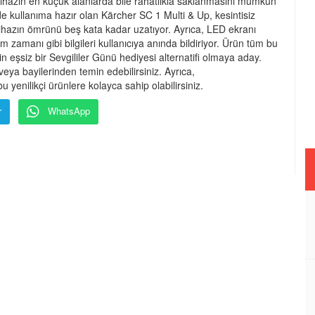
 cihazın en küçük alanlarda bile rahatlıkla saklanmasını mümkün
nde kullanıma hazır olan Kärcher SC 1 Multi & Up, kesintisiz
, cihazın ömrünü beş kata kadar uzatıyor. Ayrıca, LED ekranı
amanı gibi bilgileri kullanıcıya anında bildiriyor. Ürün tüm bu
çin eşsiz bir Sevgililer Günü hediyesi alternatifi olmaya aday.
ya bayilerinden temin edebilirsiniz. Ayrıca,
yenilikçi ürünlere kolayca sahip olabilirsiniz.
r
WhatsApp