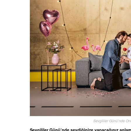
Sevgililer Günü’nde On
Sevgililer Günü’nde sevdiğinize yapacağınız anlamlı