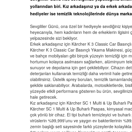
yollarından biri. Kız arkadaşınız ya da erkek arkad
hediyeler ise temizlik teknolojilerinde dünya marka
Sevgililer Günü, ona özel bir hediyeyle sevdiğiniz kişi
heyecanıyla, hem kadınların hem de erkeklerin ilgisini ç
yelpazesinde sizi bekliyor.
Erkek arkadaşınız için Kärcher K 3 Classic Car Basınç
Kärcher K 3 Classic Car Basınçlı Yıkama Makinesi, güçlü
ve bahçe mobilyaları gibi birçok yüzeyin temizliği iç
hortumun kolayca asılmasını sağlarken, alüminyum teles
sunuyor ve depolama için geri çekilebiliyor. Cihazın d
deterjanları kullanarak temizliği daha verimli hale get
olabilirsiniz. Üstelik sprey boruları, temizlik tamamlan
şekilde saklanabiliyor. Arabalarda, motosikletlerde, bi
yüzeyde etkili performans gösteren bu ürün, sevgilinizin 
hale getirecek.
Kız arkadaşınız için Kärcher SC 1 Multi & Up Buharlı 
Kärcher SC 1 Multi & Up Buharlı Paspas, kimyasal ma
çok yönlü bir cihaz. El tipi buharlı temizleyici ve buhar
virüslerin %99,999’unu ve yaygın ev bakterilerinin %99,
zemin başlığı seti sayesinde farklı yüzeylerde kolaylıkla 