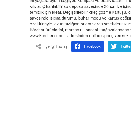
ihtiyaçlara uyum sağlıyor. Kompakt ve pratik tasarımı,
kılıyor. Çıkarılabilir su deposu sayesinde 30 saniye içi
temizlik için ideal. Değiştirilebilir kireç çözme kartuşu
sayesinde ısıtma durumu, buhar modu ve kartuş değişim z
özellikleriyle, ev temizliğine önem veren sevdikleriniz i
Kärcher ürünlerini, markanın konsept mağazalarından ve
www.karcher.com.tr adresinden online sipariş vererek bu 
İçeriği Paylaş
Facebook
Twitte