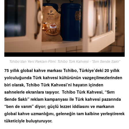
Tchibo’dan Yeni Reklam Filmi: Tchibo Türk Kahvesi - "Sırrı Sende Saklı"
75 yıllık global kahve markası Tchibo, Türkiye’deki 20 yıllık
yolculuğunda Türk kahvesi kültürünün vazgeçilmezlerinden
biri olarak, Tchibo Türk Kahvesi’ni hayatın içinden
sahnelerle ekranlara taşıyor. Tchibo Türk Kahvesi, “Sırrı
Sende Saklı” reklam kampanyası ile Türk kahvesi pazarında
“ben de varım” diyor; güçlü lezzet iddiasını ve markanın
global kahve uzmanlığını, geleneğin tam kalbine yerleştirerek
tüketiciyle buluşturuyor.