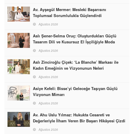
Av. Ayşegül Mermer: Mesleki Başarısını
Toplumsal Sorumlulukla Güçlendirdi
Ağustos 2026
Aslı Şener-Selma Oruç: Oluşturdukları Güçlü
Tasarım Dili ve Kusursuz El İşçiliğiyle Moda
Dünyasına İmzalarını Attılar
Ağustos 2026
Aslı Zinciroğlu Çiçek: ‘La Blanche’ Markası ile
Kadın Emeğinin ve Vizyonunun Neleri
Başarabileceğinin En Güzel Örneğini Sunuyor
Ağustos 2026
Asiye Kefeli: Bisse’yi Geleceğe Taşıyan Güçlü
Vizyonun Mimarı
Ağustos 2026
Av. Ahu Uslu Yılmaz: Hukukta Cesareti ve
Değerleriyle İlham Veren Bir Başarı Hikâyesi Çizdi
Ağustos 2026