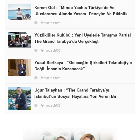
Kerem Gül : “Minoa Yachts Türkiye’de Ve
Uluslararası Alanda Yaşam, Deneyim Ve Etkinlik
Markası Olacak”
Temmuz 2026
Yüzüklüler Kulübü : Yeni Üyelerle Tanışma Partisi
The Grand Tarabya’da Gerçekleşti
Temmuz 2026
Yusuf Sertkaya : “Geleceğin Şirketleri Teknolojiyle
Değil, İnsanla Kazanacak”
Temmuz 2026
Uğur Talayhan : “The Grand Tarabya’yı,
İstanbul’un Sosyal Hayatına Yön Veren Bir
Destinasyon Haline Getirmeyi Hedefliyorum”
Temmuz 2026