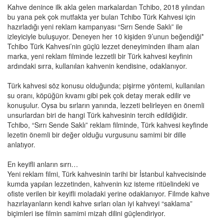
Kahve denince ilk akla gelen markalardan Tchibo, 2018 yılından
bu yana pek çok mutfakta yer bulan Tchibo Türk Kahvesi için
hazırladığı yeni reklam kampanyası “Sırrı Sende Saklı” ile
izleyiciyle buluşuyor. Deneyen her 10 kişiden 9’unun beğendiği*
Tchibo Türk Kahvesi’nin güçlü lezzet deneyiminden ilham alan
marka, yeni reklam filminde lezzetli bir Türk kahvesi keyfinin
ardındaki sırra, kullanılan kahvenin kendisine, odaklanıyor.
Türk kahvesi söz konusu olduğunda; pişirme yöntemi, kullanılan
su oranı, köpüğün kıvamı gibi pek çok detay merak edilir ve
konuşulur. Oysa bu sırların yanında, lezzeti belirleyen en önemli
unsurlardan biri de hangi Türk kahvesinin tercih edildiğidir.
Tchibo, “Sırrı Sende Saklı” reklam filminde, Türk kahvesi keyfinde
lezetin önemli bir değer olduğu vurgusunu samimi bir dille
anlatıyor.
En keyifli anların sırrı…
Yeni reklam filmi, Türk kahvesinin tarihi bir İstanbul kahvecisinde
kumda yapılan lezzetinden, kahvenin kız isteme ritüelindeki ve
ofiste verilen bir keyifli moladaki yerine odaklanıyor. Filmde kahve
hazırlayanların kendi kahve sırları olan iyi kahveyi “saklama”
biçimleri ise filmin samimi mizah dilini güçlendiriyor.