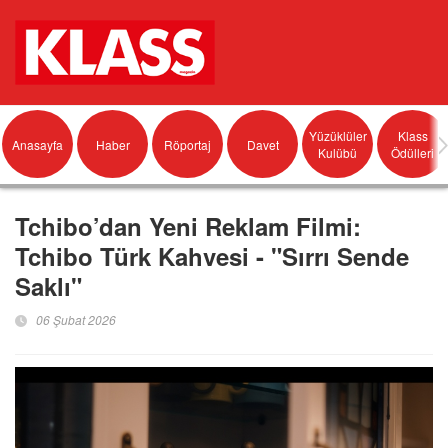
Yüzüklüler
Klass
Anasayfa
Haber
Röportaj
Davet
Kulübü
Ödülleri
Tchibo’dan Yeni Reklam Filmi:
Tchibo Türk Kahvesi - "Sırrı Sende
Saklı"
06 Şubat 2026