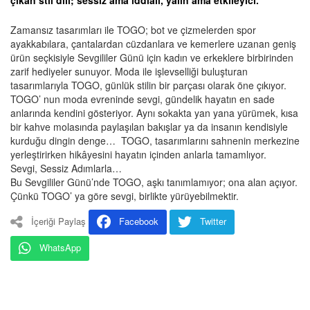
çıkan stil dili; sessiz ama iddialı, yalın ama etkileyici.
Zamansız tasarımları ile TOGO; bot ve çizmelerden spor
ayakkabılara, çantalardan cüzdanlara ve kemerlere uzanan geniş
ürün seçkisiyle Sevgililer Günü için kadın ve erkeklere birbirinden
zarif hediyeler sunuyor. Moda ile işlevselliği buluşturan
tasarımlarıyla TOGO, günlük stilin bir parçası olarak öne çıkıyor.
TOGO’ nun moda evreninde sevgi, gündelik hayatın en sade
anlarında kendini gösteriyor. Aynı sokakta yan yana yürümek, kısa
bir kahve molasında paylaşılan bakışlar ya da insanın kendisiyle
kurduğu dingin denge… TOGO, tasarımlarını sahnenin merkezine
yerleştirirken hikâyesini hayatın içinden anlarla tamamlıyor.
Sevgi, Sessiz Adımlarla…
Bu Sevgililer Günü’nde TOGO, aşkı tanımlamıyor; ona alan açıyor.
Çünkü TOGO’ ya göre sevgi, birlikte yürüyebilmektir.
İçeriği Paylaş
Facebook
Twitter
WhatsApp