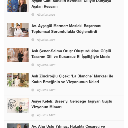
Ayşen Can: Sanatın Evrensel Diliyle Dünyaya
Açılan Ressam
Ağustos 2026
Av. Ayşegül Mermer: Mesleki Başarısını
Toplumsal Sorumlulukla Güçlendirdi
Ağustos 2026
Aslı Şener-Selma Oruç: Oluşturdukları Güçlü
Tasarım Dili ve Kusursuz El İşçiliğiyle Moda
Dünyasına İmzalarını Attılar
Ağustos 2026
Aslı Zinciroğlu Çiçek: ‘La Blanche’ Markası ile
Kadın Emeğinin ve Vizyonunun Neleri
Başarabileceğinin En Güzel Örneğini Sunuyor
Ağustos 2026
Asiye Kefeli: Bisse’yi Geleceğe Taşıyan Güçlü
Vizyonun Mimarı
Ağustos 2026
Av. Ahu Uslu Yılmaz: Hukukta Cesareti ve