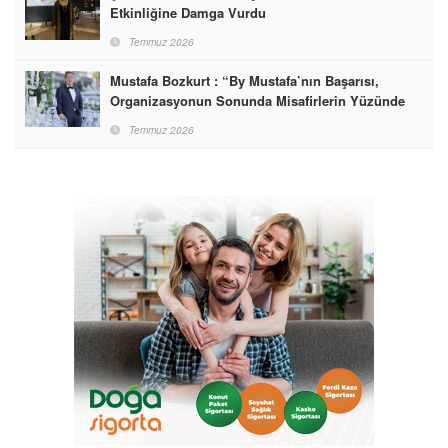
Etkinliğine Damga Vurdu
Temmuz 2026
Mustafa Bozkurt : “By Mustafa’nın Başarısı,
Organizasyonun Sonunda Misafirlerin Yüzünde
Gördüğümüz Mutluluktur”
Temmuz 2026