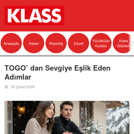
Yüzüklüler
Klass
Anasayfa
Haber
Röportaj
Davet
Kulübü
Ödülleri
TOGO’ dan Sevgiye Eşlik Eden
Adımlar
06 Şubat 2026