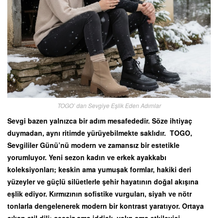
TOGO’ dan Sevgiye Eşlik Eden Adımlar
Sevgi bazen yalnızca bir adım mesafededir. Söze ihtiyaç
duymadan, aynı ritimde yürüyebilmekte saklıdır. TOGO,
Sevgililer Günü’nü modern ve zamansız bir estetikle
yorumluyor. Yeni sezon kadın ve erkek ayakkabı
koleksiyonları; keskin ama yumuşak formlar, hakiki deri
yüzeyler ve güçlü silüetlerle şehir hayatının doğal akışına
eşlik ediyor. Kırmızının sofistike vurguları, siyah ve nötr
tonlarla dengelenerek modern bir kontrast yaratıyor. Ortaya