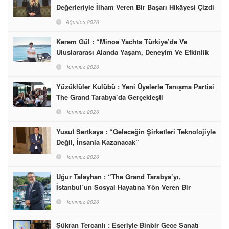
Değerleriyle İlham Veren Bir Başarı Hikâyesi Çizdi
Ağustos 2026
Kerem Gül : “Minoa Yachts Türkiye’de Ve
Uluslararası Alanda Yaşam, Deneyim Ve Etkinlik
Markası Olacak”
Temmuz 2026
Yüzüklüler Kulübü : Yeni Üyelerle Tanışma Partisi
The Grand Tarabya’da Gerçekleşti
Temmuz 2026
Yusuf Sertkaya : “Geleceğin Şirketleri Teknolojiyle
Değil, İnsanla Kazanacak”
Temmuz 2026
Uğur Talayhan : “The Grand Tarabya’yı,
İstanbul’un Sosyal Hayatına Yön Veren Bir
Destinasyon Haline Getirmeyi Hedefliyorum”
Temmuz 2026
Şükran Tercanlı : Eseriyle Binbir Gece Sanatı