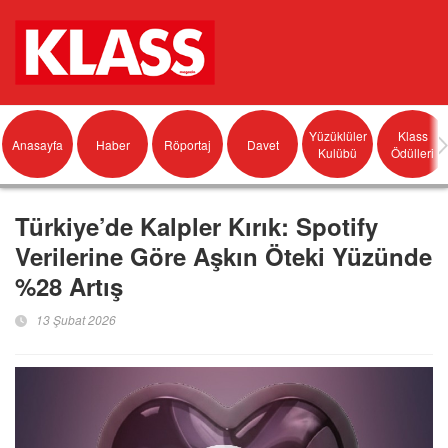
Yüzüklüler
Klass
Anasayfa
Haber
Röportaj
Davet
Kulübü
Ödülleri
Türkiye’de Kalpler Kırık: Spotify
Verilerine Göre Aşkın Öteki Yüzünde
%28 Artış
13 Şubat 2026