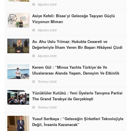
Başarabileceğinin En Güzel Örneğini Sunuyor
Ağustos 2026
Asiye Kefeli: Bisse’yi Geleceğe Taşıyan Güçlü
Vizyonun Mimarı
Ağustos 2026
Av. Ahu Uslu Yılmaz: Hukukta Cesareti ve
Değerleriyle İlham Veren Bir Başarı Hikâyesi Çizdi
Ağustos 2026
Kerem Gül : “Minoa Yachts Türkiye’de Ve
Uluslararası Alanda Yaşam, Deneyim Ve Etkinlik
Markası Olacak”
Temmuz 2026
Yüzüklüler Kulübü : Yeni Üyelerle Tanışma Partisi
The Grand Tarabya’da Gerçekleşti
Temmuz 2026
Yusuf Sertkaya : “Geleceğin Şirketleri Teknolojiyle
Değil, İnsanla Kazanacak”