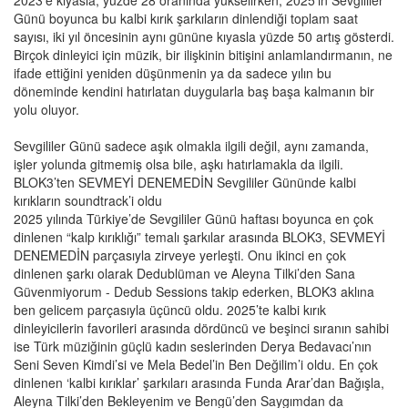
Günü boyunca bu kalbi kırık şarkıların dinlendiği toplam saat
sayısı, iki yıl öncesinin aynı gününe kıyasla yüzde 50 artış gösterdi.
Birçok dinleyici için müzik, bir ilişkinin bitişini anlamlandırmanın, ne
ifade ettiğini yeniden düşünmenin ya da sadece yılın bu
döneminde kendini hatırlatan duygularla baş başa kalmanın bir
yolu oluyor.
Sevgililer Günü sadece aşık olmakla ilgili değil, aynı zamanda,
işler yolunda gitmemiş olsa bile, aşkı hatırlamakla da ilgili.
BLOK3’ten SEVMEYİ DENEMEDİN Sevgililer Gününde kalbi
kırıkların soundtrack’i oldu
2025 yılında Türkiye’de Sevgililer Günü haftası boyunca en çok
dinlenen “kalp kırıklığı” temalı şarkılar arasında BLOK3, SEVMEYİ
DENEMEDİN parçasıyla zirveye yerleşti. Onu ikinci en çok
dinlenen şarkı olarak Dedublüman ve Aleyna Tilki’den Sana
Güvenmiyorum - Dedub Sessions takip ederken, BLOK3 aklına
ben gelicem parçasıyla üçüncü oldu. 2025’te kalbi kırık
dinleyicilerin favorileri arasında dördüncü ve beşinci sıranın sahibi
ise Türk müziğinin güçlü kadın seslerinden Derya Bedavacı’nın
Seni Seven Kimdi’si ve Mela Bedel’in Ben Değilim’i oldu. En çok
dinlenen ‘kalbi kırıklar’ şarkıları arasında Funda Arar’dan Bağışla,
Aleyna Tilki’den Bekleyenim ve Bengü’den Saygımdan da