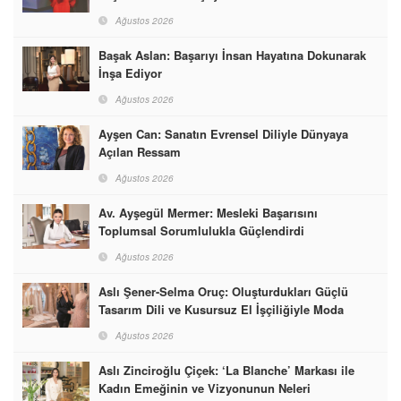
Ağustos 2026
Başak Aslan: Başarıyı İnsan Hayatına Dokunarak
İnşa Ediyor
Ağustos 2026
Ayşen Can: Sanatın Evrensel Diliyle Dünyaya
Açılan Ressam
Ağustos 2026
Av. Ayşegül Mermer: Mesleki Başarısını
Toplumsal Sorumlulukla Güçlendirdi
Ağustos 2026
Aslı Şener-Selma Oruç: Oluşturdukları Güçlü
Tasarım Dili ve Kusursuz El İşçiliğiyle Moda
Dünyasına İmzalarını Attılar
Ağustos 2026
Aslı Zinciroğlu Çiçek: ‘La Blanche’ Markası ile
Kadın Emeğinin ve Vizyonunun Neleri