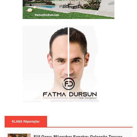
KLASS Röportajlar
Elif Genç: Mücevher Sanatını Geleceğe Taşıyor