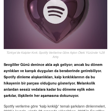
Türkiye’de Kalpler Kırık: Spotify Verilerine Göre Aşkın Öteki Yüzünde %28
Artış
Sevgililer Günü denince akla aşk geliyor; ancak bu dönem
ayrılıkları ve karışık duyguları da beraberinde getirebiliyor.
Spotify dinleme alışkanlıkları, kalp kırıklıklarının da bu
hikayenin bir parçası olduğunu gösteriyor. Melankolik
anlardan sessiz vedalara kadar bu döneme eşlik eden
şarkılar, ilişkilerin her aşamasına dokunuyor.
Spotify verilerine göre “kalp kırıklığı” temalı şarkıların dinlenmeleri,
2023’e kıyasla, yüzde 28 oranında yükselirken, 2025’in Sevgililer