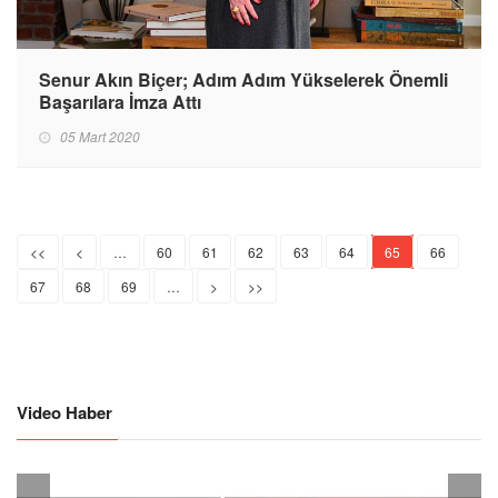
Senur Akın Biçer; Adım Adım Yükselerek Önemli
Başarılara İmza Attı
05 Mart 2020
<<
<
…
60
61
62
63
64
65
66
67
68
69
…
>
>>
Video Haber