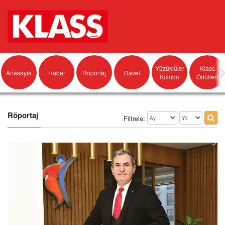
Yüzüklüler
Klass
Anasayfa
Haber
Röportaj
Davet
Kulübü
Ödülleri
Röportaj
Filtrele: