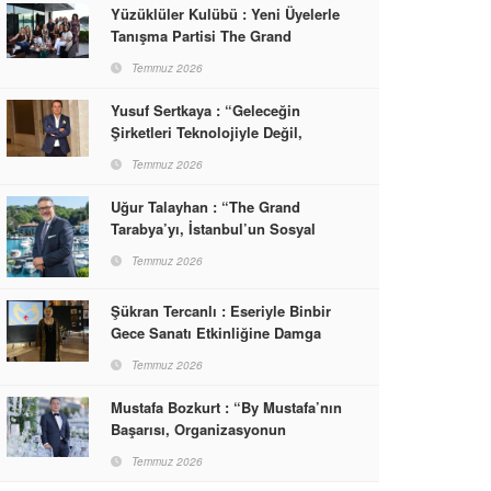
Yüzüklüler Kulübü : Yeni Üyelerle
Tanışma Partisi The Grand
Tarabya’da Gerçekleşti
Temmuz 2026
Yusuf Sertkaya : “Geleceğin
Şirketleri Teknolojiyle Değil,
İnsanla Kazanacak”
Temmuz 2026
Uğur Talayhan : “The Grand
Tarabya’yı, İstanbul’un Sosyal
Hayatına Yön Veren Bir
Temmuz 2026
Destinasyon Haline Getirmeyi
Hedefliyorum”
Şükran Tercanlı : Eseriyle Binbir
Gece Sanatı Etkinliğine Damga
Vurdu
Temmuz 2026
Mustafa Bozkurt : “By Mustafa’nın
Başarısı, Organizasyonun
Sonunda Misafirlerin Yüzünde
Temmuz 2026
Gördüğümüz Mutluluktur”