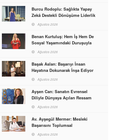
Burcu Rodoplu: Sağlıkta Yapay
Zekâ Destekli Dönüşüme Liderlik
Ediyor
Ağustos 2026
Benan Kurtuluş: Hem İş Hem De
Sosyal Yaşamındaki Duruşuyla
Kadınlara Rol Model Oldu
Ağustos 2026
Başak Aslan: Başarıyı İnsan
Hayatına Dokunarak İnşa Ediyor
Ağustos 2026
Ayşen Can: Sanatın Evrensel
Diliyle Dünyaya Açılan Ressam
Ağustos 2026
Av. Ayşegül Mermer: Mesleki
Başarısını Toplumsal
Sorumlulukla Güçlendirdi
Ağustos 2026