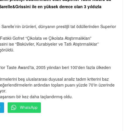
Sarelle&Grissini ile en yüksek derece olan 3 yıldızla
 Sarelle’nin ürünleri, dünyanın prestijli tat ödüllerinden Superior
tıklı Gofret “Çikolata ve Çikolata Atıştırmalıkları”
ini ise “Bisküviler, Kurabiyeler ve Tatlı Atıştırmalıklar”
görüldü.
perior Taste Award’ta, 2005 yılından beri 100'den fazla ülkeden
melerini beş uluslararası duyusal analiz tadım kriterini baz
tiz değerlendirmelerin ardından toplam puanı yüzde 70'in üzerinde
yor.
başarısını bir kez daha taçlandırmış oldu.
r
WhatsApp