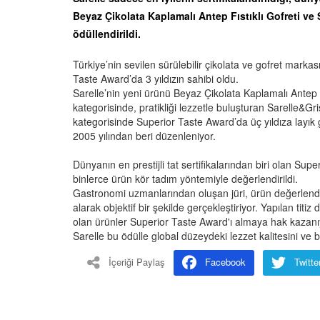
Beyaz Çikolata Kaplamalı Antep Fıstıklı Gofreti ve 
ödüllendirildi.
Türkiye’nin sevilen sürülebilir çikolata ve gofret markası
Taste Award’da 3 yıldızın sahibi oldu.
Sarelle’nin yeni ürünü Beyaz Çikolata Kaplamalı Antep Fıs
kategorisinde, pratikliği lezzetle buluşturan Sarelle&Griss
kategorisinde Superior Taste Award’da üç yıldıza layık 
2005 yılından beri düzenleniyor.
Dünyanın en prestijli tat sertifikalarından biri olan Su
binlerce ürün kör tadım yöntemiyle değerlendirildi.
Gastronomi uzmanlarından oluşan jüri, ürün değerlendir
alarak objektif bir şekilde gerçekleştiriyor. Yapılan ti
olan ürünler Superior Taste Award'ı almaya hak kazanı
Sarelle bu ödülle global düzeydeki lezzet kalitesini ve 
İçeriği Paylaş
Facebook
Twitte