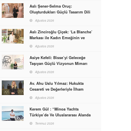
Aslı Şener-Selma Oruç:
Oluşturdukları Güçlü Tasarım Dili
ve Kusursuz El İşçiliğiyle Moda
Ağustos 2026
Dünyasına İmzalarını Attılar
Aslı Zinciroğlu Çiçek: ‘La Blanche’
Markası ile Kadın Emeğinin ve
Vizyonunun Neleri
Ağustos 2026
Başarabileceğinin En Güzel
Örneğini Sunuyor
Asiye Kefeli: Bisse’yi Geleceğe
Taşıyan Güçlü Vizyonun Mimarı
Ağustos 2026
Av. Ahu Uslu Yılmaz: Hukukta
Cesareti ve Değerleriyle İlham
Veren Bir Başarı Hikâyesi Çizdi
Ağustos 2026
Kerem Gül : “Minoa Yachts
Türkiye’de Ve Uluslararası Alanda
Yaşam, Deneyim Ve Etkinlik
Temmuz 2026
Markası Olacak”