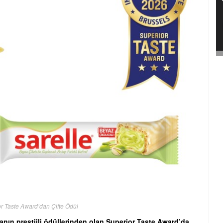
or Taste Award’dan Çifte Ödül
nyanın prestijli ödüllerinden olan Superior Taste Award’da